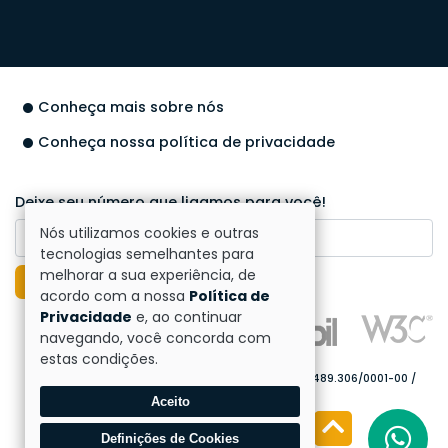
Conheça mais sobre nós
Conheça nossa política de privacidade
Deixe seu número que ligamos para você!
Nós utilizamos cookies e outras
tecnologias semelhantes para
melhorar a sua experiência, de
Enviar
acordo com a nossa
Política de
Privacidade
e, ao continuar
navegando, você concorda com
estas condições.
Direitos reservados à SimplificaCont - 2026 - 62.489.306/0001-00 /
CRCSC-013023/O.
Aceito
Definições de Cookies